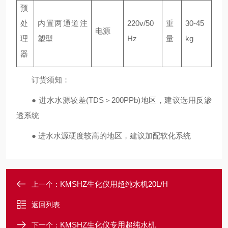
预
处
内置两通道注
220v/50
重
30-45
电源
理
塑型
Hz
量
kg
器
订货须知：
● 进水水源较差(TDS＞200PPb)地区，建议选用反渗
透系统
● 进水水源硬度较高的地区，建议加配软化系统
KMSHZ生化仪用超纯水机20L/H
上一个：
返回列表
KMSHZ生化仪专用超纯水机
下一个：