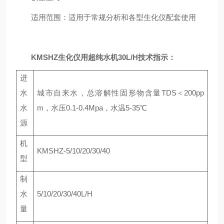
适用范围：适用于常规分析和各型生化仪配套使用
KMSHZ生化仪用超纯水机30L/H
技术指示：
进
水
城市自来水，总溶解性固形物含量TDS＜200pp
水
m，水压0.1-0.4Mpa，水温5-35℃
源
机
KMSHZ-5/10/20/30/40
型
制
水
5/10/20/30/40L/H
量