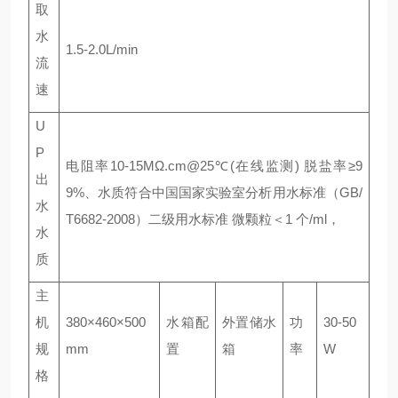
取
水
1.5-2.0L/min
流
速
U
P
电阻率10-15MΩ.cm@25℃(在线监测) 脱盐率≥9
出
9%、水质符合中国国家实验室分析用水标准（GB/
水
T6682-2008）二级用水标准 微颗粒＜1 个/ml，
水
质
主
机
380×460×500
水箱配
外置储水
功
30-50
规
mm
置
箱
率
W
格