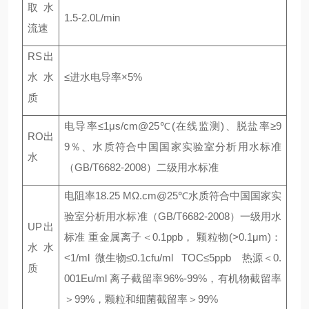
取水
1.5-2.0L/min
流速
RS出
水水
≤进水电导率×5%
质
电导率≤1μs/cm@25℃(在线监测)、脱盐率≥9
RO出
9％、水质符合中国国家实验室分析用水标准
水
（GB/T6682-2008）二级用水标准
电阻率18.25 MΩ.cm@25℃水质符合中国国家实
验室分析用水标准（GB/T6682-2008）一级用水
UP出
标准 重金属离子＜0.1ppb， 颗粒物(>0.1μm)：
水水
<1/ml 微生物≤0.1cfu/ml TOC≤5ppb 热源＜0.
质
001Eu/ml 离子截留率96%-99%，有机物截留率
＞99%，颗粒和细菌截留率＞99%