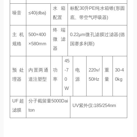
水箱
标配30升PE纯水箱锥(形圆
噪音
≤40(dba)
配置
底、带空气呼吸器)
终端
主机
500×400
0.22μm微孔滤膜过滤器(德
微滤
规格
×580mm
国赛多利斯)
器
45
预处
内置两通
功
-7
电
220v/
重
30-4
理器
道注塑型
率
0
源
50Hz
量
0kg
W
UF超
分子截留量5000Dai
UV紫外仪:185/254nm
滤膜
ton