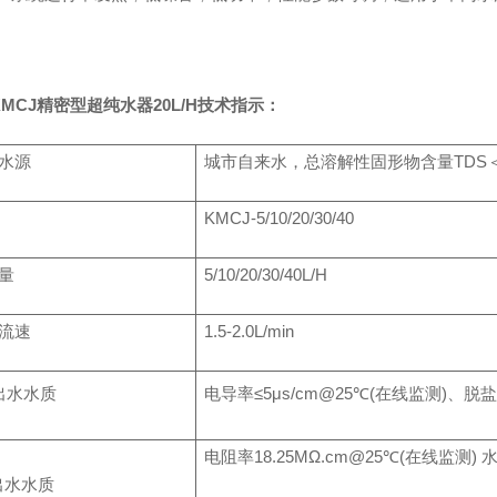
KMCJ精密型超纯水器20L/H
技术指示：
水源
城市自来水，总溶解性固形物含量TDS＜200
KMCJ-5/10/20/30/40
量
5/10/20/30/40L/H
流速
1.5-2.0L/min
出水水质
电导率≤5μs/cm@25℃(在线监测)、
电阻率18.25MΩ.cm@25℃(在线监测
出水水质