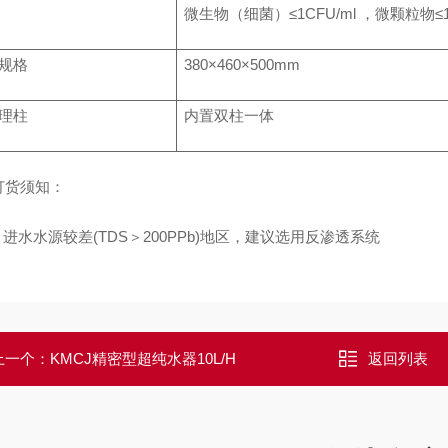
微生物（细菌）≤1CFU/ml ，微颗粒物≤1个
规格
380×460×500mm
理柱
内置双柱一体
订货须知：
● 进水水源较差(TDS＞200PPb)地区，建议选用反渗透系统
上一个：
KMCJ精密型超纯水器10L/H
返回列表