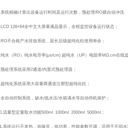
3.系统精确计算出设备运行时间及运行次数，预处理/RO膜自动冲洗
4.LCD 128×64全中文大屏幕液晶显示，全程监控设备运行状态；
5.RO不合格产水排放系统，延长后级超纯化柱使用寿命；
6.纯水（RO）纯水电导率(μs/cm) 超纯水（UP）电阻率MΩ.cm
7.预处理系统采用2通道/内置式预处理器；
8.超纯化系统采用大容量两通道注塑型超纯化柱；
9.全自动控制系统，缺水/低水压/水箱满水等自动停机保护；
0.流量型定量取水功能500ml 1000ml 2000ml 5000ml；
11.系统运行不发热，低噪音，低功率，性能参数可调，适用于不同水