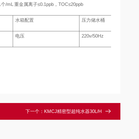
/mL 重金属离子≤0.1ppb，TOC≤20ppb
水箱配置
压力储水桶
电压
220v/50Hz
下一个：
KMCJ精密型超纯水器30L/H