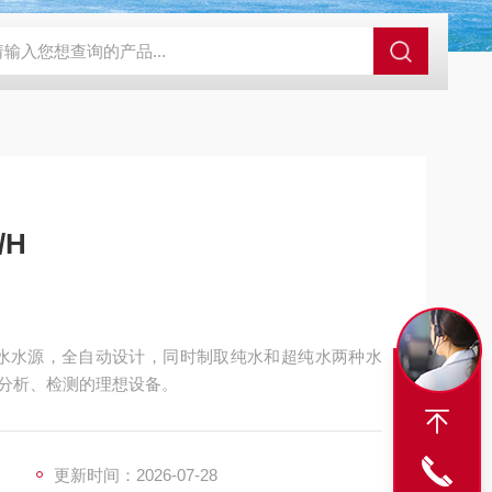
室超纯水器30L/H
KMEDI-II珂美超纯超纯水机40L/H
KMA智能型
/H
为进水水源，全自动设计，同时制取纯水和超纯水两种水
验室分析、检测的理想设备。
更新时间：2026-07-28