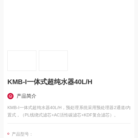
KMB-I一体式超纯水器40L/H
产品简介
KMB-I一体式超纯水器40L/H，预处理系统采用预处理器2通道/内
置式，（PL线绕式滤芯+AC活性碳滤芯+KDF复合滤芯）。
产品型号：