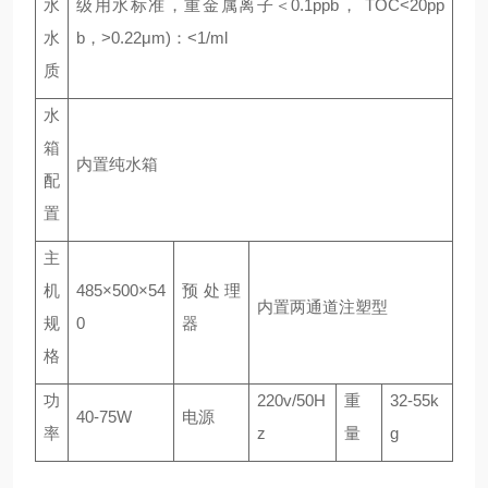
水
级用水标准，重金属离子＜0.1ppb， TOC<20pp
水
b，>0.22μm)：<1/ml
质
水
箱
内置纯水箱
配
置
主
机
485×500×54
预处理
内置两通道注塑型
规
0
器
格
功
220v/50H
重
32-55k
40-75W
电源
率
z
量
g