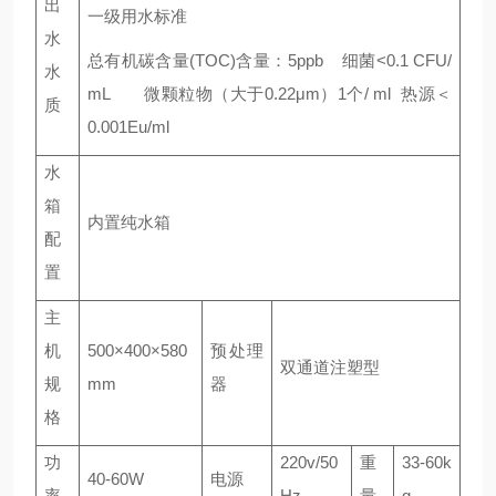
出
一级用水标准
水
总有机碳含量(TOC)含量：5ppb 细菌<0.1 CFU/
水
mL 微颗粒物（大于0.22μm）1个/ ml 热源＜
质
0.001Eu/ml
水
箱
内置纯水箱
配
置
主
机
500×400×580
预处理
双通道注塑型
规
mm
器
格
功
220v/50
重
33-60k
40-60W
电源
率
Hz
量
g