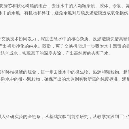
滤芯和软化树脂的组合，去除水中的大颗粒杂质、胶体、余氯、异
除水中的余氯、有机物和异味，避免余氯对后续反渗透膜造成氧化损伤
换技术协同发力，深度去除水中的核心杂质。反渗透膜凭借高精
，产出初步净化的纯水。随后，离子交换树脂进一步吸附水中残留的
，结合成水，实现离子的深度去除，产出高纯度的去离子水。
终端微滤的组合，进一步去除水中的微生物、热源和颗粒物。超
去除水中的微小颗粒物，确保产出的水达到实验所需的纯度标准，满
科研实验的全链条，从基础实验到前沿研究，从教学实践到工业