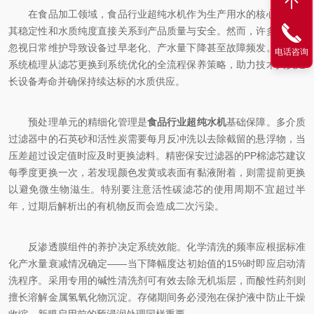
在食品加工领域，食品行业超纯水机作为生产用水的核心设备，
其稳定性和水质纯度直接关系到产品质量与安全。然而，许多企业因
忽视日常维护导致设备过早老化、产水量下降甚至故障频发。本文将
电话咨询
系统梳理从滤芯更换到系统优化的全流程保养策略，助力技术人员延
长设备寿命并确保持续达标的水质供应。
预处理单元的精细化管理是
食品行业超纯水机
基础保障。多介质
过滤器中的石英砂和活性炭需要每月反冲洗以去除截留的悬浮物，当
压差超过设定值时应及时更换滤料。精密保安过滤器的PP棉滤芯建议
每季度更换一次，若发现颜色发黄或表面有黏液附着，则需提前更换
以避免微生物滋生。特别要注意活性碳滤芯的使用周期不宜超过半
年，过期后解析出的有机物反而会造成二次污染。
反渗透膜组件的养护决定系统效能。化学清洗的频率应根据标准
化产水量衰减情况确定——当下降幅度达初始值的15%时即应启动清
洗程序。采用专用的碱性清洗剂可有效去除无机垢层，而酸性药剂则
擅长溶解金属氢氧化物沉淀。存储期间务必浸泡在保护液中防止干燥