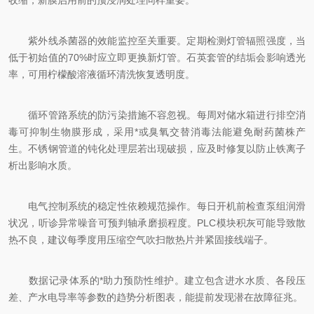
收缩，新膜启用前的预浸润处理同样重要。
紫外线杀菌器的效能监控至关重要。定期检测灯管辐照强度，当
低于初始值的70%时应立即更换新灯管。石英套管的结垢会影响透光
率，可用柠檬酸溶液循环清洗恢复透明度。
循环管路系统的防污染措施不容忽视。每周对储水箱进行排空消
毒可抑制生物膜形成，采用*或臭氧交替消毒法能避免耐药菌株产
生。不锈钢管道的钝化处理层若出现破损，应及时修复以防止铁离子
析出影响水质。
电气控制系统的稳定性依赖规范操作。每日开机前检查泵组润滑
状况，听诊异常噪音可预判轴承磨损程度。PLC模块积灰可能导致散
热不良，建议每季度用压缩空气吹扫散热片并紧固接线端子。
数据记录体系的*助力预防性维护。建立包含进水水质、各段压
差、产水电导率等参数的趋势分析图表，能提前发现潜在故障征兆。